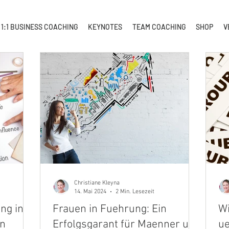
1:1 BUSINESS COACHING
KEYNOTES
TEAM COACHING
SHOP
V
Christiane Kleyna
14. Mai 2024
2 Min. Lesezeit
ng in
Frauen in Fuehrung: Ein
Wi
in
Erfolgsgarant für Maenner und
ue