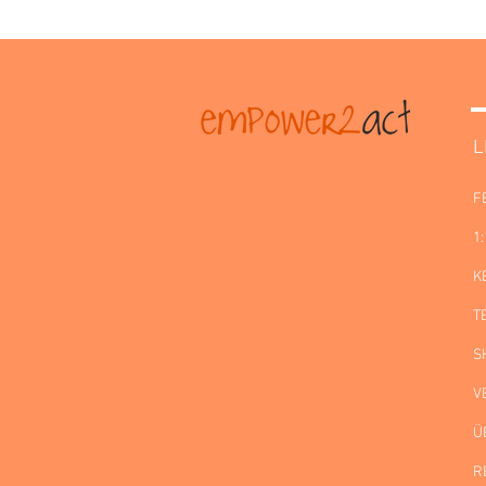
L
F
1
K
T
S
V
Ü
R