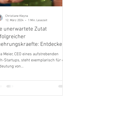
Christiane Kleyna
12. März 2024
1 Min. Lesezeit
e unerwartete Zutat
folgreicher
ehrungskraefte: Entdecke,
s viele Frauen uebersehen!
ra Meier, CEO eines aufstrebenden
n Beispiel.
h-Startups, steht exemplarisch für die
deutung von
lbstführungskompetenz. Trotz
hnischer...