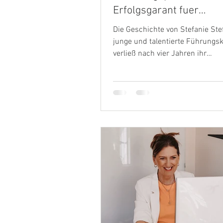
Erfolgsgarant fuer
Unternehmen ist: Das
Die Geschichte von Stefanie Stef
Empower2Act Leadersh
junge und talentierte Führungsk
Empowerment Progr
verließ nach vier Jahren ihr
Unternehmen. Während ihrer...