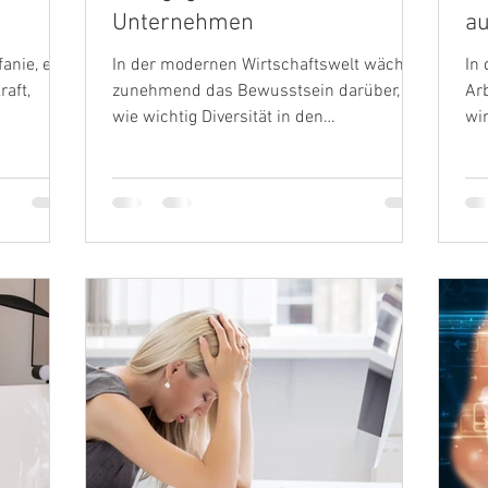
Unternehmen
au
anie, eine
In der modernen Wirtschaftswelt wächst
In 
ip
raft,
zunehmend das Bewusstsein darüber,
Arb
amm
wie wichtig Diversität in den
wir
Führungsetagen ist. Insbesondere...
ode