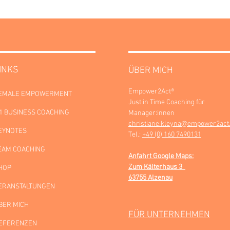
INKS
ÜBER MICH
Empower2Act®
EMALE EMPOWERMENT
Just in Time Coaching für
:1 BUSINESS COACHING
Manager:innen
christiane.kleyna@empower2act
EYNOTES
Tel.:
+49 (0) 160 7490131
EAM COACHING
Anfahrt Google Maps:
Zum Kälterhaus 3
HOP
63755 Alzenau
ERANSTALTUNGEN
BER MICH
FÜR UNTERNEHMEN
EFERENZEN