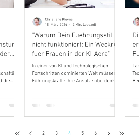
Christiane Kleyna
18. März 2024
2 Min. Lesezeit
"Warum Dein Fuehrungsstil
Di
chstum
nicht funktioniert: Ein Weckruf
er
 der
fuer Frauen in der KI-Aera"
Fu
wa
In einer von KI und technologischen
La
Ei
schaftlich
Fortschritten dominierten Welt müssen
Tec
d die
Führungskräfte ihre Ansätze überdenken.
Be
Dieser Artikel...
Se
tec
2
3
4
5
6