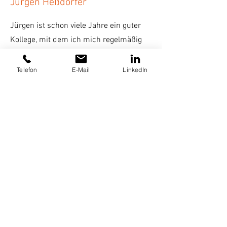
Jürgen Heßdörfer
Jürgen ist schon viele Jahre ein guter
Kollege, mit dem ich mich regelmäßig
inhaltlich austausche.
Er ist Experte für Interim Management
Telefon
E-Mail
LinkedIn
und Change Management und bietet
eine tolle Weiterbildung für
Führungskräfte zum „Change Manager
IHK“ an.
https://www.hessdoerfer.com/