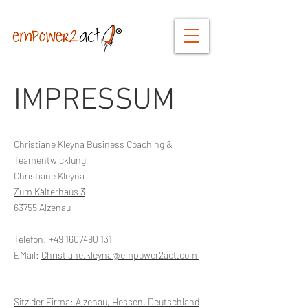
IMPRESSUM
Christiane Kleyna Business Coaching &
Teamentwicklung
Christiane Kleyna
Zum Kälterhaus 3
63755 Alzenau
Telefon:
+49 1607490 131
EMail:
Christiane.kleyna@empower2act.com
c
h
ristiane.kleyna@empower2act.com
christiane.kleyna
@empower2act.com
Sitz der Firma: Alzenau, Hessen, Deutschland