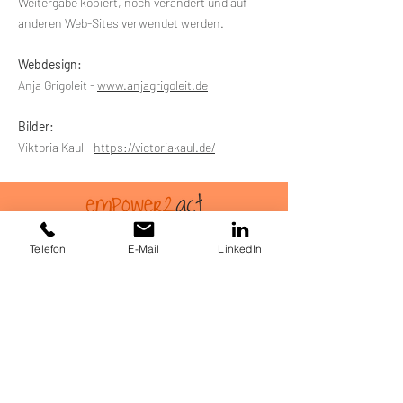
Weitergabe kopiert, noch verändert und auf
anderen Web-Sites verwendet werden.
Webdesign:
Anja Grigoleit -
www.anjagrigoleit.de
Bilder:
Viktoria Kaul -
https://victoriakaul.de/
FÜR UNTERNEHMEN
Telefon
E-Mail
LinkedIn
TERMIN BUCHEN
Impressum
Datenschutz
AGB
Vertrag widerrufen
© 2026 by Christiane Kleyna