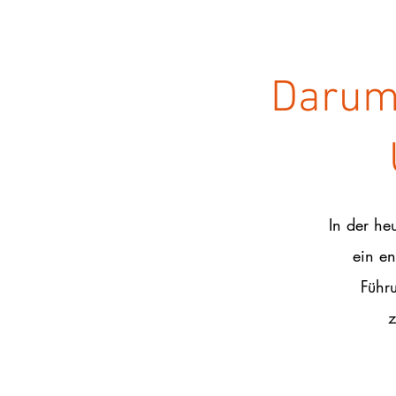
Darum 
In der he
ein en
Führu
z