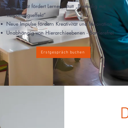
Kontinuität fördert Lernen, statt „Einmalig mit
Verpuffungseffekt“
Neue Impulse fördern Kreativität und Innovation
Unabhängig von Hierarchieebenen - Barrierefrei
Erstgespräch buchen
D