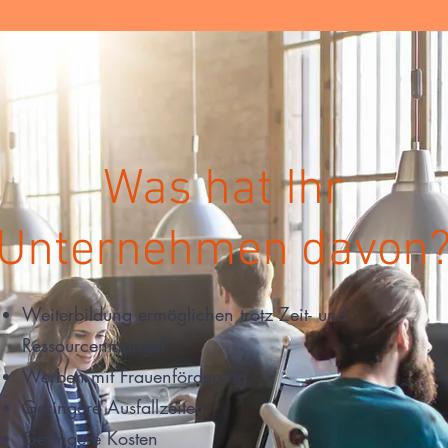
Was hat Ihr
Unternehmen davon
Weiterbildung ermöglichen trotz Zeit- und
Ressourcenmangel
Werben mit Frauenförderung
Geringere Ausfallzeiten
Geringere Kosten