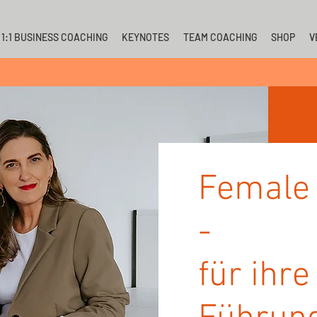
1:1 BUSINESS COACHING
KEYNOTES
TEAM COACHING
SHOP
V
Female
-
für ihre