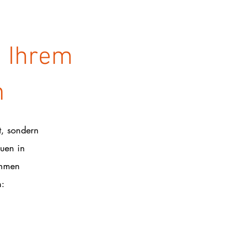
n Ihrem
n
t, sondern
auen in
ehmen
m: