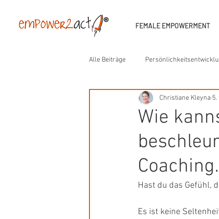
FEMALE EMPOWERMENT
Alle Beiträge
Persönlichkeitsentwickl
Christiane Kleyna
5.
Erfolgreich im Job & Leben
Unt
Wie kann
beschleun
Emotionale Kompetenz
Waldeve
Coaching.
Sofortige Unterstützung
Führung
Hast du das Gefühl, d
Es ist keine Seltenhe
Künstliche Intelligenz
empower