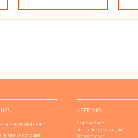
„Das ist keine Tatsache – das
Souv
ist eine Annahme.“ Wie du
zu w
Anfeindungen, Mutmaßungen
setz
und ungebetene Ratschlaege
gefä
souveraen drehst.
INKS
ÜBER MICH
Empower2Act®
EMALE EMPOWERMENT
Just in Time Coaching für
:1 BUSINESS COACHING
Manager:innen