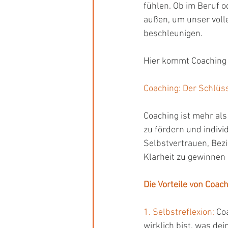
fühlen. Ob im Beruf o
außen, um unser voll
beschleunigen.
Leadership Empowerment
Emot
Hier kommt Coaching i
Führungskräftecoaching
Coaching: Der Schlü
Coaching ist mehr al
zu fördern und individ
Selbstvertrauen, Bezi
Klarheit zu gewinnen
Die Vorteile von Coac
1. Selbstreflexion: 
Coa
wirklich bist, was de