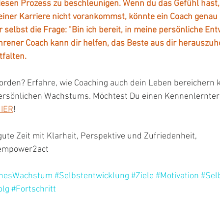
diesen Prozess zu beschleunigen. Wenn du das Gefühl hast,
iner Karriere nicht vorankommst, könnte ein Coach genau 
r selbst die Frage: "Bin ich bereit, in meine persönliche En
ahrener Coach kann dir helfen, das Beste aus dir herauszuh
tfalten.
orden? Erfahre, wie Coaching auch dein Leben bereichern k
 persönlichen Wachstums. Möchtest Du einen Kennenlernter
IER
!
ute Zeit mit Klarheit, Perspektive und Zufriedenheit, 
 empower2act
chesWachstum
#Selbstentwicklung
#Ziele
#Motivation
#Sel
olg
#Fortschritt