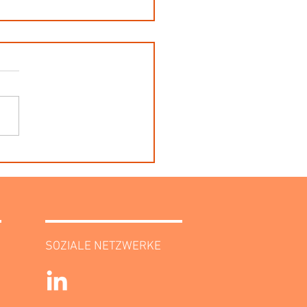
erän kontern – ohne laut
erden: Wie du Grenzen
t, ohne Beziehungen zu
hrden
SOZIALE NETZWERKE