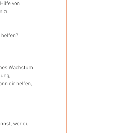
Hilfe von 
m zu 
tum
female empowerment
 helfen?
iches Wachstum 
lung, 
nn dir helfen, 
ennst, wer du 