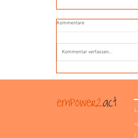
Kommentare
Kommentar verfassen...
Just-in-Time Coaching
Grundlagen: Deine Einführung
in eine neue Coaching-Welt
L
F
1