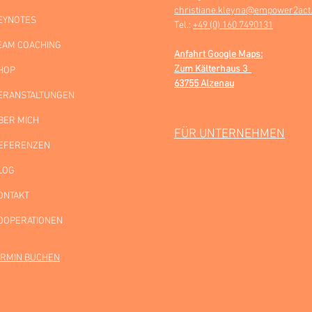
christiane.kleyna@empower2act
EYNOTES
Tel.:
+49 (0) 160 7490131
EAM COACHING
Anfahrt Google Maps:
Zum Kälterhaus 3
HOP
63755 Alzenau
ERANSTALTUNGEN
BER MICH
FÜR UNTERNEHMEN
EFERENZEN
LOG
ONTAKT
OOPERATIONEN
ERMIN BUCHEN