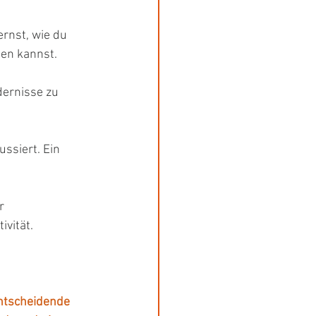
ernst, wie du 
ten kannst.
dernisse zu 
ssiert. Ein 
r 
ivität.
ntscheidende 