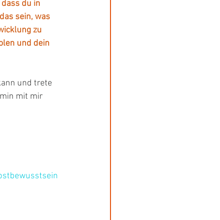
 dass du in 
das sein, was 
twicklung zu 
olen und dein 
ann und trete 
min mit mir 
bstbewusstsein