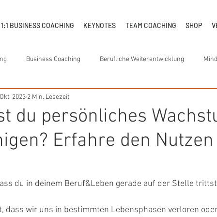
1:1 BUSINESS COACHING
KEYNOTES
TEAM COACHING
SHOP
V
ung
Business Coaching
Berufliche Weiterentwicklung
Mind
 Okt. 2023
2 Min. Lesezeit
ernehmenserfolg
Teamempowerment
Teamcoaching
Sof
st du persönliches Wachs
igen? Erfahre den Nutzen
nt
Frauenempowerment
Konfliktmanagement
Young Pro
squalität
Selbstreflexion
Just In Time Coaching
Leadersh
ass du in deinem Beruf&Leben gerade auf der Stelle tritts
it, dass wir uns in bestimmten Lebensphasen verloren oder
ment
Jahresrueckblick 2023
Weihnachten 2023
Women In