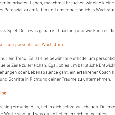
der im privaten Leben, manchmal brauchen wir eine kleine 
es Potenzial zu entfalten und unser persönliches Wachstu
ionale Unterstützung
Unternehmenserfolg
Wirtschaftswachs
ns Spiel. Doch was genau ist Coaching und wie kann es dir
ssel zum persönlichen Wachstum
s nur ein Trend. Es ist eine bewährte Methode, um persönl
uelle Ziele zu erreichen. Egal, ob es um berufliche Entwick
ehungen oder Lebensbalance geht, ein erfahrener Coach ka
 und Schritte in Richtung deiner Träume zu unternehmen.
hing
ching ermutigt dich, tief in dich selbst zu schauen. Du erk
ine Werte sind und was du im Leben erreichen möchtest.