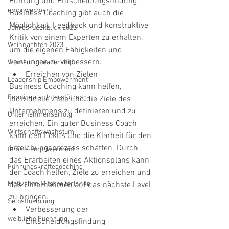
Führung und Entscheidungsfindung. 
empowerment
Business Coaching gibt auch die 
Möglichkeit, Feedback und konstruktive 
Jahresrueckblick 2023
Kritik von einem Experten zu erhalten, 
Weihnachten 2023
um die eigenen Fähigkeiten und 
Leistungen zu verbessern.
Women In Leadership
Erreichen von Zielen
Leadership Empowerment
Business Coaching kann helfen, 
Emotionale Unterstützung
individuelle Ziele und die Ziele des 
Unternehmens zu definieren und zu 
Unternehmenserfolg
erreichen. Ein guter Business Coach 
Wirtschaftswachstum
kann den Fokus und die Klarheit für den 
Erreichungsprozess schaffen. Durch 
female empowerment
das Erarbeiten eines Aktionsplans kann 
Führungskräftecoaching
der Coach helfen, Ziele zu erreichen und 
Motivation MitarbeiterInnen
das Unternehmen auf das nächste Level 
zu bringen.
Selbstfuehrung
Verbesserung der 
weibliche Fuehrung
Entscheidungsfindung