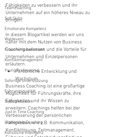
Fähigkeiten zu verbessern und ihr 
Teamcoaching
Unternehmen auf ein höheres Niveau zu 
Soft Skills
bringen. 
Emotionale Kompetenz
In diesem Blogartikel werden wir uns 
Waldevent
näher mit dem Nutzen von Business 
Coaching befassen und die Vorteile für 
Frauenempowerment
Unternehmen und Einzelpersonen 
Konfliktmanagement
erläutern.
Young Professional
Persönliche Entwicklung und 
Wachstum
Sofortige Unterstützung
Business Coaching ist eine großartige 
Führungsqualität
Möglichkeit für Führungskräfte, ihre 
Fähigkeiten und ihr Wissen zu 
Selbstreflexion
erweitern. Coachings helfen bei der 
Just In Time Coaching
Verbesserung der persönlichen 
Leadership Coaching
Fähigkeiten, wie z.B. Kommunikation, 
Konfliktlösung, Zeitmanagement, 
Künstliche Intelligenz