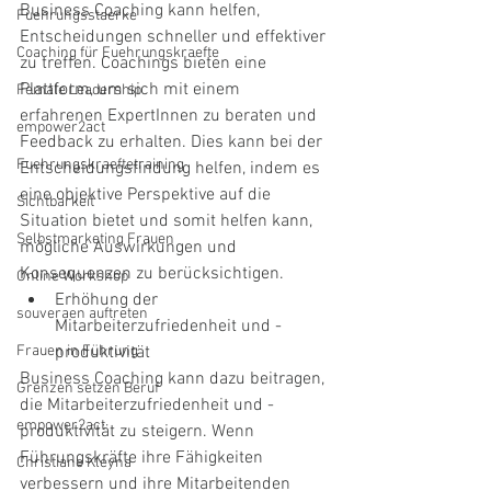
Business Coaching kann helfen, 
Fuehrungsstaerke
Entscheidungen schneller und effektiver 
Coaching für Fuehrungskraefte
zu treffen. Coachings bieten eine 
Plattform, um sich mit einem 
Female Leadership
erfahrenen ExpertInnen zu beraten und 
empower2act
Feedback zu erhalten. Dies kann bei der 
Fuehrungskraeftetraining
Entscheidungsfindung helfen, indem es 
eine objektive Perspektive auf die 
Sichtbarkeit
Situation bietet und somit helfen kann, 
Selbstmarketing Frauen
mögliche Auswirkungen und 
Konsequenzen zu berücksichtigen.
Online Workshop
Erhöhung der 
souveraen auftreten
Mitarbeiterzufriedenheit und -
Frauen in Führung
produktivität
Business Coaching kann dazu beitragen, 
Grenzen setzen Beruf
die Mitarbeiterzufriedenheit und -
empower2act
produktivität zu steigern. Wenn 
Führungskräfte ihre Fähigkeiten 
Christiane Kleyna
verbessern und ihre Mitarbeitenden 