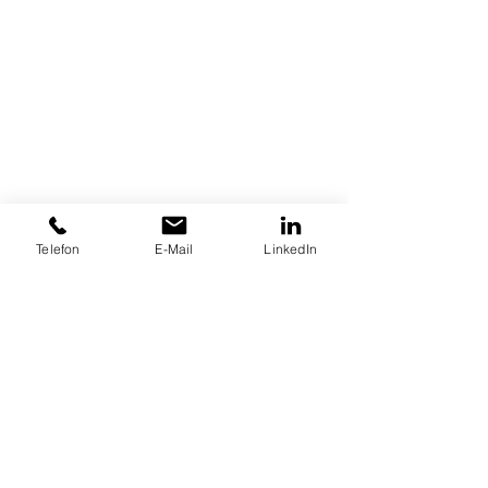
Telefon
E-Mail
LinkedIn
Persönlichkeitsentwicklung
Business Coaching
Berufliche Weiterentwicklung