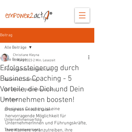
Beitrag
Alle Beiträge
Christiane Kleyna
Alle Beiträge
1. März 2023
2 Min. Lesezeit
Erfolgssteigerung durch
Persönlichkeitsentwicklung
Business Coaching - 5
Business Coaching
Vorteile, die Dich und Dein
Berufliche Weiterentwicklung
Unternehmen boosten!
Mindset
Business Coaching ist eine 
Erfolgreich im Job & Leben
hervorragende Möglichkeit für 
Unternehmenserfolg
UnternehmerInnen und Führungskräfte, 
Teamempowerment
ihre Karriere voranzutreiben, ihre 