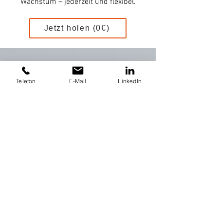
Wachstum – jederzeit und flexibel.
Jetzt holen (0€)
Telefon
E-Mail
LinkedIn
"It is definitely up to us to
be and remain at eye