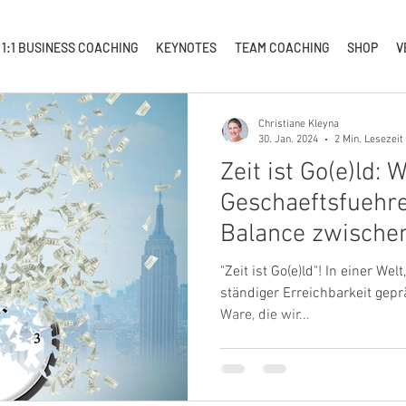
1:1 BUSINESS COACHING
KEYNOTES
TEAM COACHING
SHOP
V
Christiane Kleyna
30. Jan. 2024
2 Min. Lesezeit
Zeit ist Go(e)ld: 
Geschaeftsfuehre
Balance zwische
Fuehrungsaufga
"Zeit ist Go(e)ld"! In einer We
Erholung?
ständiger Erreichbarkeit gepräg
Ware, die wir...