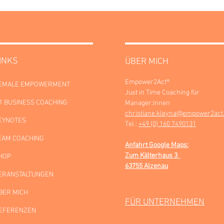
INKS
ÜBER MICH
Empower2Act®
EMALE EMPOWERMENT
Just in Time Coaching für
:1 BUSINESS COACHING
Manager:innen
christiane.kleyna@empower2act
EYNOTES
Tel.:
+49 (0) 160 7490131
EAM COACHING
Anfahrt Google Maps:
Zum Kälterhaus 3
HOP
63755 Alzenau
ERANSTALTUNGEN
BER MICH
FÜR UNTERNEHMEN
EFERENZEN