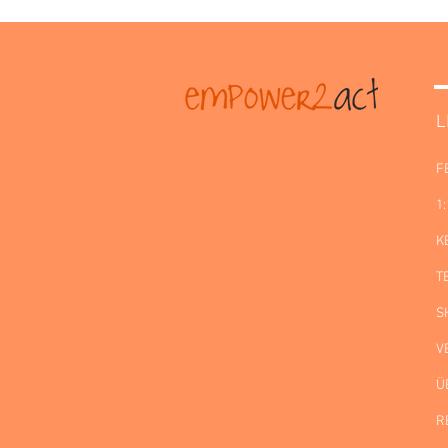
L
F
1
K
T
S
V
Ü
R