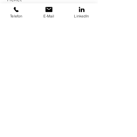
Preis
Telefon
E-Mail
LinkedIn
12,00 €
Diese Veranstaltung teilen
FÜR UNTERNEHMEN
TERMIN BUCHEN
Impressum
Datenschutz
AGB
Vertrag widerrufen