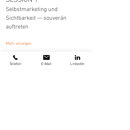
SESSION 1
Selbstmarketing und 
Sichtbarkeit — souverän 
auftreten
Mehr anzeigen
Diese Veranstaltung teilen
Telefon
E-Mail
LinkedIn
FÜR UNTERNEHMEN
TERMIN BUCHEN
Impressum
Datenschutz
AGB