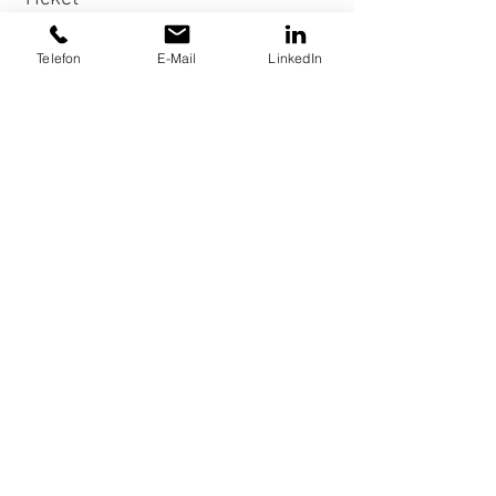
Preis
Telefon
E-Mail
LinkedIn
0,00 €
Diese Veranstaltung teilen
FÜR UNTERNEHMEN
TERMIN BUCHEN
Impressum
Datenschutz
AGB
Vertrag widerrufen