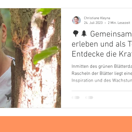
Christiane Kleyna
24. Juli 2023
2 Min. Lesezeit
🌳🌲 Gemeinsam 
erleben und als
Entdecke die Kra
Teamcoachings! 
Inmitten des grünen Blätter
Rascheln der Blätter liegt ein
Inspiration und des Wachstum