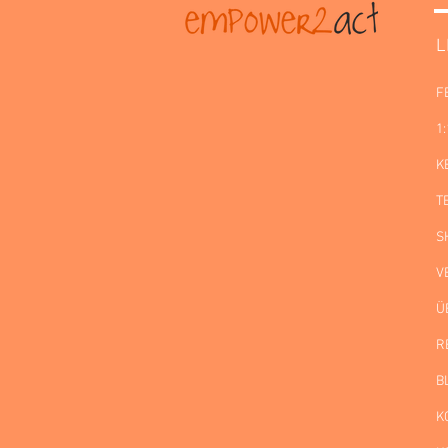
L
F
1
K
T
S
V
Ü
R
B
K