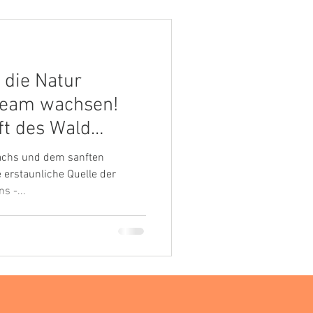
die Natur
 Team wachsen!
ft des Wald
🌲
dachs und dem sanften
e erstaunliche Quelle der
s -...