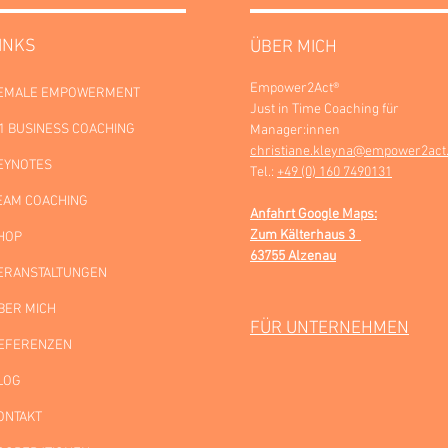
INKS
ÜBER MICH
Empower2Act®
EMALE EMPOWERMENT
Just in Time Coaching für
:1 BUSINESS COACHING
Manager:innen
christiane.kleyna@empower2act
EYNOTES
Tel.:
+49 (0) 160 7490131
EAM COACHING
Anfahrt Google Maps:
Zum Kälterhaus 3
HOP
63755 Alzenau
ERANSTALTUNGEN
BER MICH
FÜR UNTERNEHMEN
EFERENZEN
LOG
ONTAKT