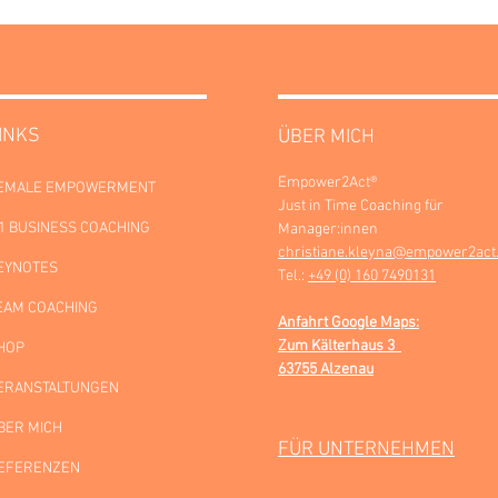
INKS
ÜBER MICH
Empower2Act®
EMALE EMPOWERMENT
Just in Time Coaching für
:1 BUSINESS COACHING
Manager:innen
christiane.kleyna@empower2act
EYNOTES
Tel.:
+49 (0) 160 7490131
EAM COACHING
Anfahrt Google Maps:
Zum Kälterhaus 3
HOP
63755 Alzenau
ERANSTALTUNGEN
BER MICH
FÜR UNTERNEHMEN
EFERENZEN