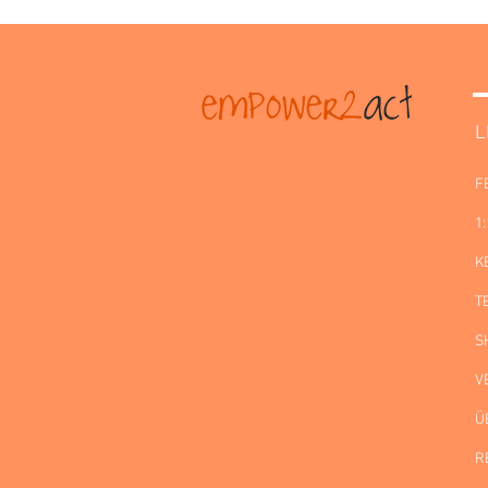
L
F
1
K
T
S
V
Ü
R