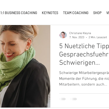
1:1 BUSINESS COACHING
KEYNOTES
TEAM COACHING
SHOP
V
Christiane Kleyna
7. Nov. 2023
2 Min. Lesezeit
5 Nuetzliche Tipp
Gespraechsfuehr
Schwierigen
Mitarbeitergesp
Schwierige Mitarbeitergesprä
Momente der Führung, die nic
Mitarbeitern, sondern auch...