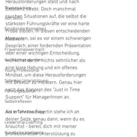
Herausforderungen stellt und nach 
Teamcoaching
Exzellenz strebt. Doch manchmal 
tauchen Situationen auf, die selbst die 
Soft Skills
stärksten Führungskräfte vor eine harte 
Emotionale Kompetenz
Probe stellen. In diesen entscheidenden 
Momenten, sei es vor einem schwierigen 
Waldevent
Gespräch, einer fordernden Präsentation 
Frauenempowerment
oder einer wichtigen Entscheidung, 
Konfliktmanagement
wünschst du dir nichts sehnlicher als 
eine klare Haltung und ein offenes 
Young Professional
Mindset, um diese Herausforderungen 
Sofortige Unterstützung
mit Bravour zu meistern. Genau hier 
setzt das Konzept des "Just in Time 
Führungsqualität
Support" für ManagerInnen an.
Selbstreflexion
Als erfahrene Expertin stehe ich an 
Just In Time Coaching
deiner Seite, genau dann, wenn du es 
Leadership Coaching
brauchst - bereit, dich mit meiner 
Künstliche Intelligenz
professionellen Unterstützung zu 