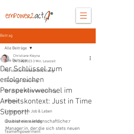
Beitrag
Alle Beiträge
Christiane Kleyna
Alle Beiträge
24. Juli 2023
3 Min. Lesezeit
Der Schlüssel zum
Persönlichkeitsentwicklung
erfolgreichen
Business Coaching
Perspektivwechsel im
Berufliche Weiterentwicklung
Arbeitskontext: Just in Time
Mindset
Support!
Erfolgreich im Job & Leben
Du bist ein:e leidenschaftliche:r 
Unternehmenserfolg
Manager:in, der:die sich stets neuen 
Teamempowerment