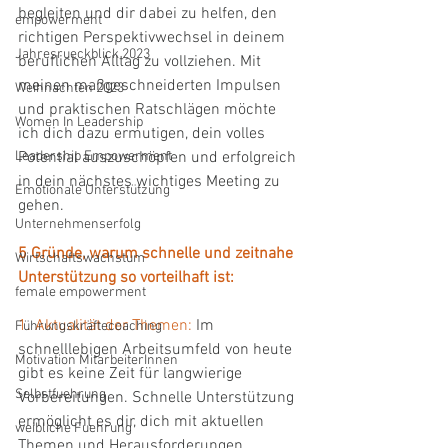
begleiten und dir dabei zu helfen, den 
empowerment
richtigen Perspektivwechsel in deinem 
Jahresrueckblick 2023
beruflichen Alltag zu vollziehen. Mit 
meinen maßgeschneiderten Impulsen 
Weihnachten 2023
und praktischen Ratschlägen möchte 
Women In Leadership
ich dich dazu ermutigen, dein volles 
Leadership Empowerment
Potential auszuschöpfen und erfolgreich 
in dein nächstes wichtiges Meeting zu 
Emotionale Unterstützung
gehen.
Unternehmenserfolg
5 Gründe, warum schnelle und zeitnahe 
Wirtschaftswachstum
Unterstützung so vorteilhaft ist:
female empowerment
1. Aktualität der Themen: 
Im 
Führungskräftecoaching
schnelllebigen Arbeitsumfeld von heute 
Motivation MitarbeiterInnen
gibt es keine Zeit für langwierige 
Selbstfuehrung
Vorbereitungen. Schnelle Unterstützung 
ermöglicht es dir, dich mit aktuellen 
weibliche Fuehrung
Themen und Herausforderungen 