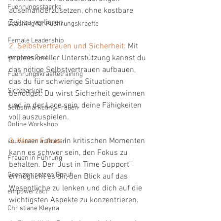
Fuehrungsstaerke
auseinanderzusetzen, ohne kostbare 
Zeit zu verlieren.
Coaching für Fuehrungskraefte
Female Leadership
2. Selbstvertrauen und Sicherheit: 
Mit 
empower2act
professioneller Unterstützung kannst du 
das nötige Selbstvertrauen aufbauen, 
Fuehrungskraeftetraining
das du für schwierige Situationen 
Sichtbarkeit
benötigst. Du wirst Sicherheit gewinnen 
und in der Lage sein, deine Fähigkeiten 
Selbstmarketing Frauen
voll auszuspielen.
Online Workshop
3. Klarer Fokus:
 In kritischen Momenten 
souveraen auftreten
kann es schwer sein, den Fokus zu 
Frauen in Führung
behalten. Der "Just in Time Support" 
Grenzen setzen Beruf
ermöglicht es dir, den Blick auf das 
Wesentliche zu lenken und dich auf die 
empower2act
wichtigsten Aspekte zu konzentrieren.
Christiane Kleyna